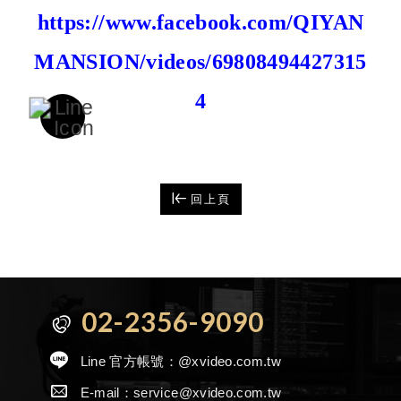
https://www.facebook.com/QIYAN
MANSION/videos/69808494427315
4
回上頁
02-2356-9090
Line 官方帳號：
@xvideo.com.tw
E-mail：
service@xvideo.com.tw